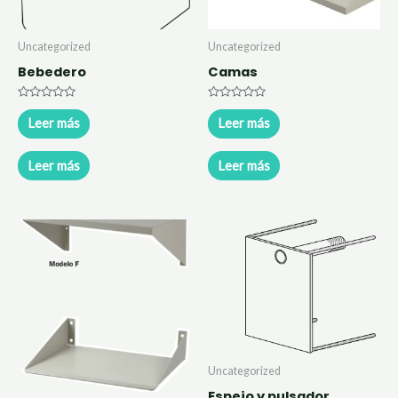
Uncategorized
Uncategorized
Bebedero
Camas
Valorado
Valorado
en
en
Leer más
Leer más
0
0
de
de
5
5
Leer más
Leer más
Uncategorized
Espejo y pulsador